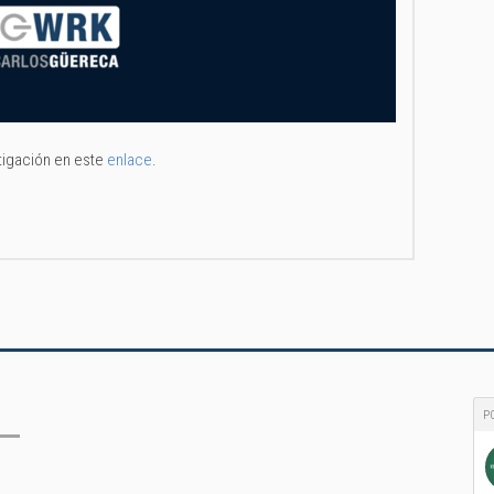
tigación en este
enlace
.
P