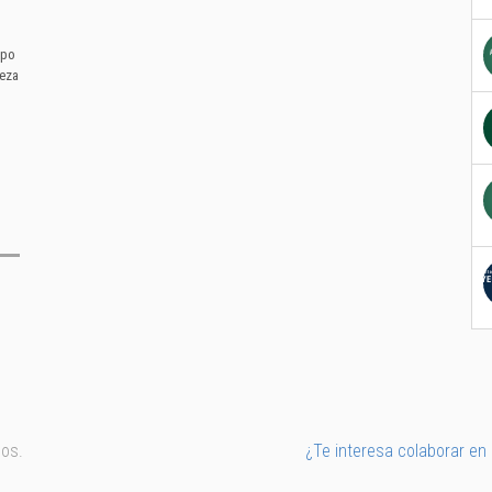
mpo
leza
os.
¿Te interesa colaborar en