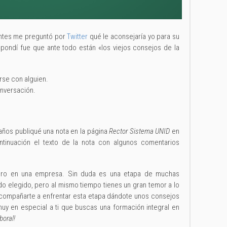
antes me preguntó por
Twitter
qué le aconsejaría yo para su
spondí fue que ante todo están «los viejos consejos de la
rse con alguien.
conversación.
ños publiqué una nota en la página
Rector Sistema UNID
en
inuación el texto de la nota con algunos comentarios
turo en una empresa. Sin duda es una etapa de muchas
do elegido, pero al mismo tiempo tienes un gran temor a lo
acompañarte a enfrentar esta etapa dándote unos consejos
uy en especial a ti que buscas una formación integral en
boral!