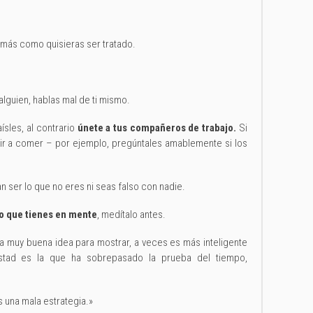
emás como quisieras ser tratado.
alguien, hablas mal de ti mismo.
ísles, al contrario
únete a tus compañeros de trabajo.
Si
ir a comer – por ejemplo, pregúntales amablemente si los
 ser lo que no eres ni seas falso con nadie.
lo que tienes en mente
, medítalo antes.
a muy buena idea para mostrar, a veces es más inteligente
tad es la que ha sobrepasado la prueba del tiempo,
una mala estrategia.»