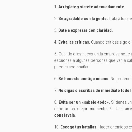
1.
Arréglate y vístete adecuadamente.
2.
Sé agradable con la gente.
Trata a los d
3.
Date a expresar con claridad.
4.
Evita las críticas.
Cuando criticas algo o 
5. Cuando eres nuevo en la empresa no te a
escuchas a algunas personas que van a sal
puedes acompañar.
6.
Sé honesto contigo mismo.
No pretendan
7.
No digas o escribas de inmediato todo 
8.
Evita ser un «sabelo-todo».
Si tienes un
esperar un mejor momento. 9. Una amis
consérvala
.
10.
Escoge tus batallas.
Hacer enemigos es 