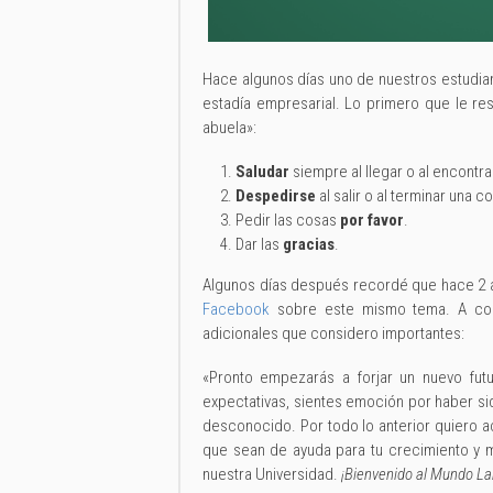
Hace algunos días uno de nuestros estudi
estadía empresarial. Lo primero que le re
abuela»:
Saludar
siempre al llegar o al encontra
Despedirse
al salir o al terminar una 
Pedir las cosas
por favor
.
Dar las
gracias
.
Algunos días después recordé que hace 2 a
Facebook
sobre este mismo tema. A cont
adicionales que considero importantes:
«Pronto empezarás a forjar un nuevo fu
expectativas, sientes emoción por haber si
desconocido. Por todo lo anterior quiero 
que sean de ayuda para tu crecimiento y m
nuestra Universidad.
¡Bienvenido al Mundo La