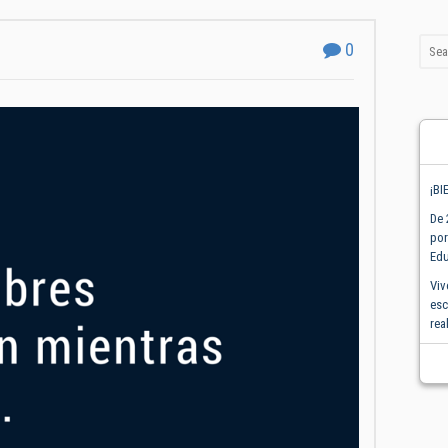
0
¡BI
De 
por
Edu
Viv
esc
rea