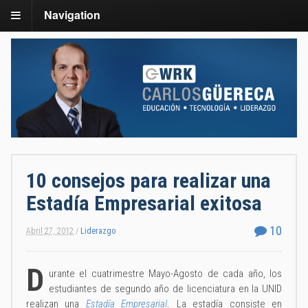
Navigation
10 consejos para realizar una
Estadía Empresarial exitosa
10
Abril 27, 2012
/
Liderazgo
D
urante el cuatrimestre Mayo-Agosto de cada año, los
estudiantes de segundo año de licenciatura en la UNID
realizan una
Estadía Empresarial
. La estadía consiste en