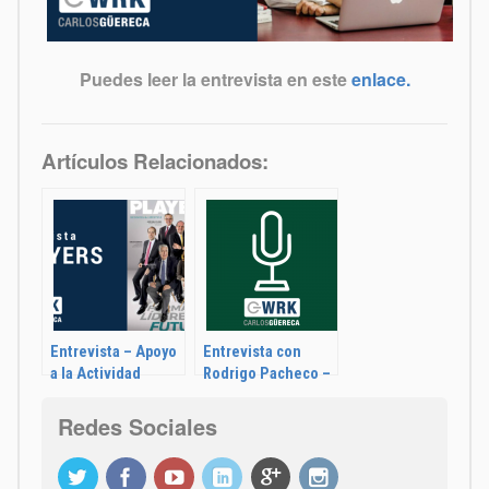
Puedes leer la entrevista en este
enlace.
Artículos Relacionados:
Entrevista – Apoyo
Entrevista con
a la Actividad
Rodrigo Pacheco –
Emprendedora de
Grupo Imagen
los Estudiantes
Redes Sociales